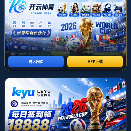
播平台大比拼：
投注技巧秘诀
投注站可购买世
哪里观赛更爽？
界杯购彩入口
篮球世界杯官方
投注平台官网
关于我们
ABOUT US