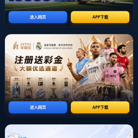
本公司是一家专业从事跨境电商业务的
企业，致力于通过互联网技术为全球消
费者提供优质的商品和服务。我们的平
台涵盖多种商品类别，包括电子产品、
家居用品、时尚服饰等，致力于为消费
者提供便捷、快速、安全的购物体验。
查看详情>>
通过完善的跨境物流体系和全球支付通
道，我们帮助商家拓展国际市场，推动
0311-8206457
服务热线：
全球电商交易。公司始终秉承“客户至
上，全球购”的理念，为全球消费者带来
产品展示
更多优质的购物选择。
PRODUCTS