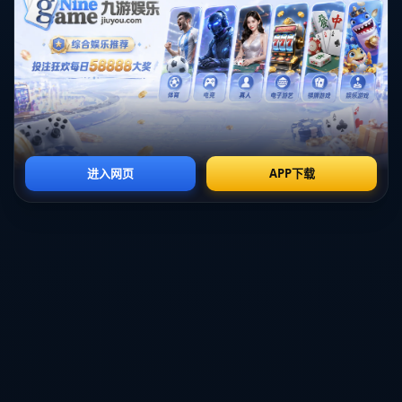
2026世界杯冠军预测与投注攻略
2026世界杯盘口分析与投注策略解析
新民体育：中国足球 看“德国足球”的了！
全面解析世界杯比赛走势预测